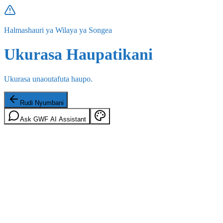
Halmashauri ya Wilaya ya Songea
Ukurasa Haupatikani
Ukurasa unaoutafuta haupo.
Rudi Nyumbani
Ask GWF AI Assistant