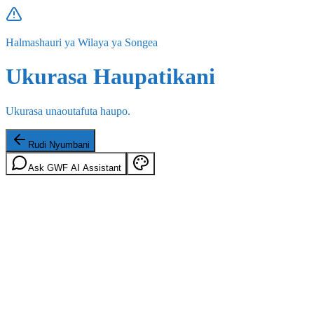
Halmashauri ya Wilaya ya Songea
Ukurasa Haupatikani
Ukurasa unaoutafuta haupo.
Rudi Nyumbani
Ask GWF AI Assistant