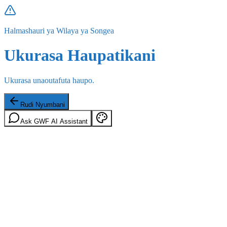
Halmashauri ya Wilaya ya Songea
Ukurasa Haupatikani
Ukurasa unaoutafuta haupo.
Rudi Nyumbani
Ask GWF AI Assistant