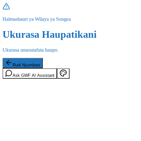
Halmashauri ya Wilaya ya Songea
Ukurasa Haupatikani
Ukurasa unaoutafuta haupo.
Rudi Nyumbani
Ask GWF AI Assistant